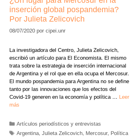
¿Un lugar para Mercosur en la
inserción global pospandemia?
Por Julieta Zelicovich
08/07/2020
por
cipei.unr
La investigadora del Centro, Julieta Zelicovich,
escribió un artículo para El Economista. El mismo
trata sobre la estrategia de inserción internacional
de Argentina y el rol que en ella ocupa el Mercosur.
El mundo pospandemia para Argentina no se define
tanto por las innovaciones que los efectos del
Covid-19 generen en la economía y política …
Leer
más
Categorías
Artículos periodísticos y entrevistas
Etiquetas
Argentina
,
Julieta Zelicovich
,
Mercosur
,
Política