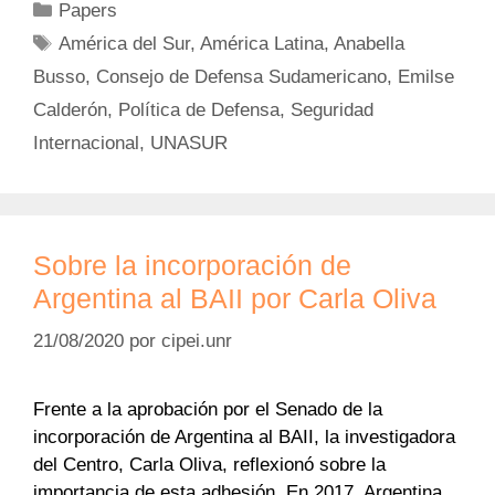
Categorías
Papers
Etiquetas
América del Sur
,
América Latina
,
Anabella
Busso
,
Consejo de Defensa Sudamericano
,
Emilse
Calderón
,
Política de Defensa
,
Seguridad
Internacional
,
UNASUR
Sobre la incorporación de
Argentina al BAII por Carla Oliva
21/08/2020
por
cipei.unr
Frente a la aprobación por el Senado de la
incorporación de Argentina al BAII, la investigadora
del Centro, Carla Oliva, reflexionó sobre la
importancia de esta adhesión. En 2017, Argentina