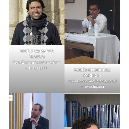
JOSÉ FERNANDEZ
ALONSO
Área Economía Internacional
– Investigador
RUBÉN RODRÍGUEZ
PAREDES
Área Economía Internacional
– Investigador