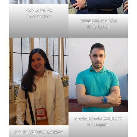
CARLA OLIVA
Investigadora
ROBERTO FALCÓN
Investigador
MAXIMILIANO BARRETO
Investigador
MA. FLORENCIA MARINA