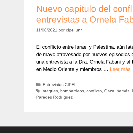
Nuevo capítulo del confli
entrevistas a Ornela F
11/06/2021
por
cipei.unr
El conflicto entre Israel y Palestina, aún lat
de mayo atravesado por nuevos episodios de
una entrevista a la Dra. Ornela Fabani y a
en Medio Oriente y miembros …
Leer más
Categorías
Entrevistas CIPEI
Etiquetas
ataques
,
bombardeos
,
conflicto
,
Gaza
,
hamás
,
Paredes Rodríguez