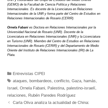
(GEMO) de la Facultad de Ciencia Política y Relaciones
Internacionales. Es docente de la Licenciatura en Relaciones
Internacionales de la UNR y forma parte del Centro de Estudios en
Relaciones Internacionales de Rosario (CERIR).
Ornela Fabani
es Doctora en Relaciones Internacionales por la
Universidad Nacional de Rosario (UNR). Docente de la
Licenciatura en Relaciones Internacionales (UNR) y la Licenciatura
en Turismo (UNR). Miembro del Centro de Estudios en Relaciones
Internacionales de Rosario (CERIR) y del Departamento de Medio
Oriente del Instituto de Relaciones Internacionales (IRI) de La
Plata.
Categorías
Entrevistas CIPEI
Etiquetas
ataques
,
bombardeos
,
conflicto
,
Gaza
,
hamás
,
Israel
,
Ornela Fabani
,
Palestina
,
palestino-israelí
,
relaciones
,
Rubén Paredes Rodríguez
Carla Oliva analiza la actualidad de China: