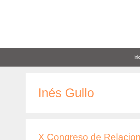
Saltar
al
contenido
Ini
Inés Gullo
X Congreso de Relacione