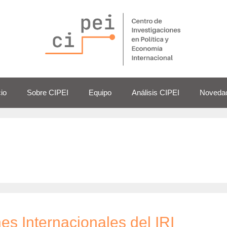
cio
Sobre CIPEI
Equipo
Análisis CIPEI
Noveda
s Internacionales del IRI