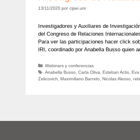
13/11/2020
por
cipei.unr
Investigadores y Auxiliares de Investigació
del Congreso de Relaciones Internacionales 
Para ver las participaciones hacer click s
IRI, coordinado por Anabella Busso quien 
Categorías
Webinars y conferencias
Etiquetas
Anabella Busso
,
Carla Oliva
,
Esteban Actis
,
Eva 
Zelicovich
,
Maximiliano Barreto
,
Nicolas Alesso
,
rel